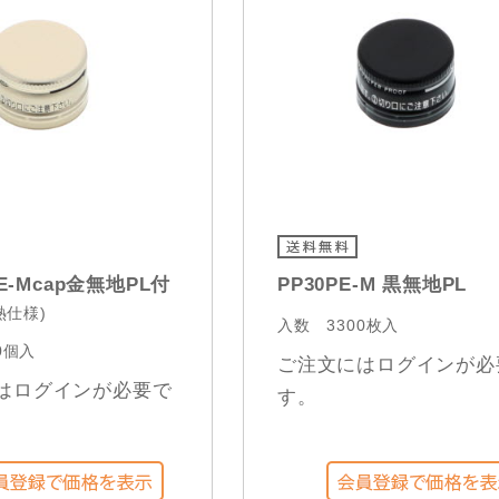
PE-Mcap金無地PL付
PP30PE-M 黒無地PL
熱仕様)
入数
3300枚入
0個入
ご注文にはログインが必
はログインが必要で
す。