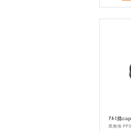
ｱﾙﾐ捻cap
黒無地 PP