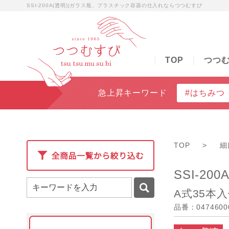
SSI-200A(透明)|ガラス瓶、プラスチック容器の仕入れならつつむすび
TOP
つつむすびについて
商品検索
無料
TOP
つつ
急上昇キーワード
#はちみつ
TOP
>
細
SSI-200
A式35本
品番：0474600