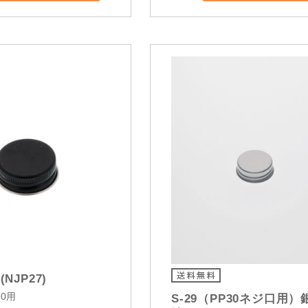
(NJP27)
30用
S-29（PP30ネジ口用）