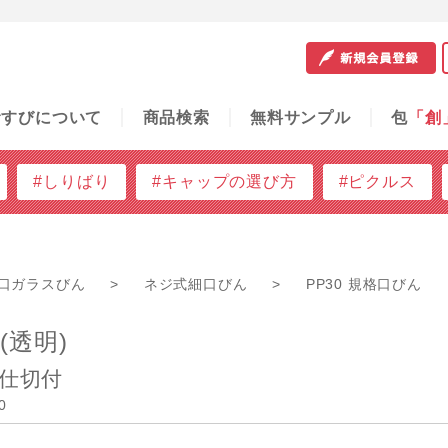
サンプル
包
「創」
容器の知恵袋
ご利用ガイド
問
むすびについて
商品検索
無料サンプル
包
「創
#しりばり
#キャップの選び方
#ピクルス
口ガラスびん
>
ネジ式細口びん
>
PP30 規格口びん
A(透明)
入仕切付
0