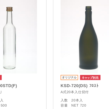
00STD(F)
KSD-720(DS) ﾌﾛｽﾄ
り
A式20本入仕切付
本入
入数
20本入
 500
容量
NET 720