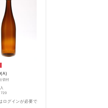
0(A)
入仕切付
本入
 720
はログインが必要で