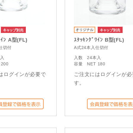
ﾜｲﾝ A型(FL)
ｽﾀｯｷﾝｸﾞﾜｲﾝ B型(FL)
入仕切付
A式24本入仕切付
本入
入数
24本入
 200
容量
NET 180
はログインが必要で
ご注文にはログインが必
す。