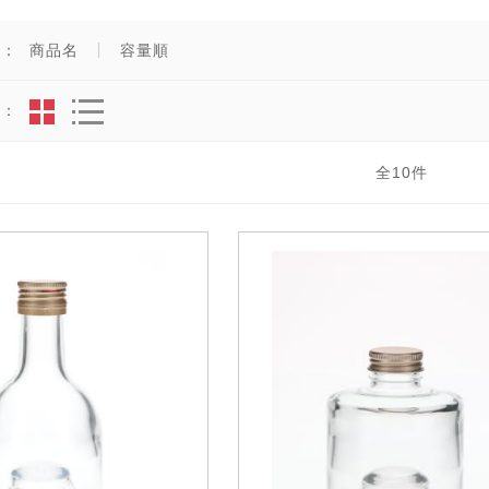
え：
商品名
容量順
法：
全
10
件