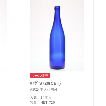
ﾛﾝｸﾞS720(CBT)
A式24本入仕切付
入数
24本入
容量
NET 720