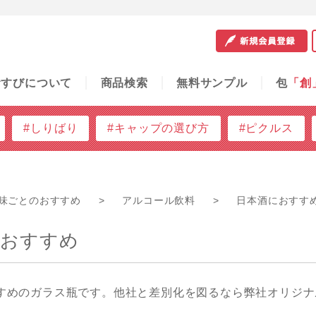
サンプル
包
「創」
容器の知恵袋
ご利用ガイド
問
むすびについて
商品検索
無料サンプル
包
「創
#しりばり
#キャップの選び方
#ピクルス
味ごとのおすすめ
>
アルコール飲料
>
日本酒におすす
におすすめ
すめのガラス瓶です。他社と差別化を図るなら弊社オリジナ