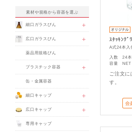
素材や規格から容器を選ぶ
細口ガラスびん
広口ガラスびん
ｽﾀｯｷﾝｸﾞ
A式24本
薬品用規格びん
入数
24
容量
NET
プラスチック容器
ご注文に
缶・金属容器
す。
細口キャップ
広口キャップ
専用キャップ