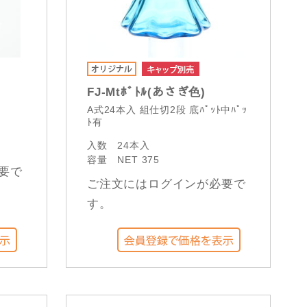
FJ-Mtﾎﾞﾄﾙ(あさぎ色)
A式24本入 組仕切2段 底ﾊﾟｯﾄ中ﾊﾟｯ
ﾄ有
入数
24本入
容量
NET 375
要で
ご注文にはログインが必要で
す。