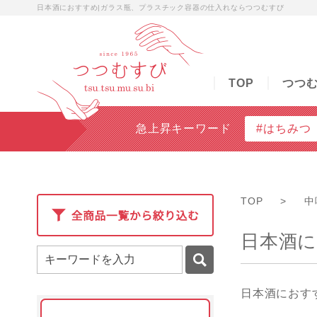
日本酒におすすめ|ガラス瓶、プラスチック容器の仕入れならつつむすび
TOP
つつむすびについて
商品検索
無料
TOP
つつ
急上昇キーワード
#はちみつ
TOP
>
中
日本酒
日本酒におす