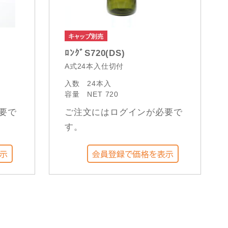
ﾛﾝｸﾞS720(DS)
A式24本入仕切付
入数
24本入
容量
NET 720
要で
ご注文にはログインが必要で
す。