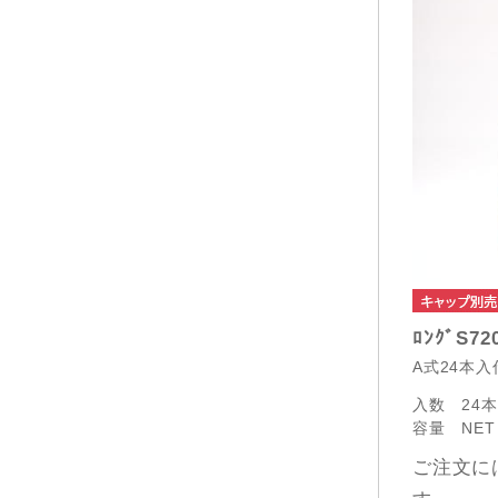
ﾛﾝｸﾞS72
A式24本
入数
24
容量
NET
ご注文に