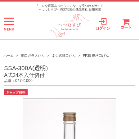
>
「こんな容器あったらいいな」を見つけるサイト
～つつむすび～包装容器の機能商社 日硝実業
ホーム
>
細口ガラスびん
>
ネジ式細口びん
>
PP30 規格口びん
SSA-300A(透明)
A式24本入仕切付
品番：04741000