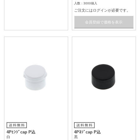
入数：3000個入
ご注文にはログインが必要です。
会員登録で価格を表示
4Pﾋﾝｼﾞcap P込
4Pﾈｼﾞcap P込
白
黒