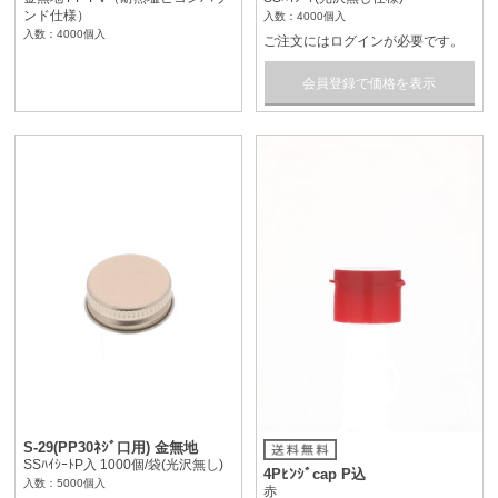
ンド仕様）
入数：4000個入
入数：4000個入
ご注文にはログインが必要です。
会員登録で価格を表示
S-29(PP30ﾈｼﾞ口用) 金無地
SSﾊｲｼｰﾄP入 1000個/袋(光沢無し)
4Pﾋﾝｼﾞcap P込
入数：5000個入
赤