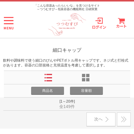
>
「こんな容器あったらいいな」を見つけるサイト
～つつむすび～包装容器の機能商社 日硝実業
細口キャップ
飲料や調味料で使う細口のびんやPETボトル用キャップです。ネジ式と打栓式
があります。容器の口部規格と充填温度を考慮して選択します。
商品名
容量順
[1～20件]
全149件
次へ