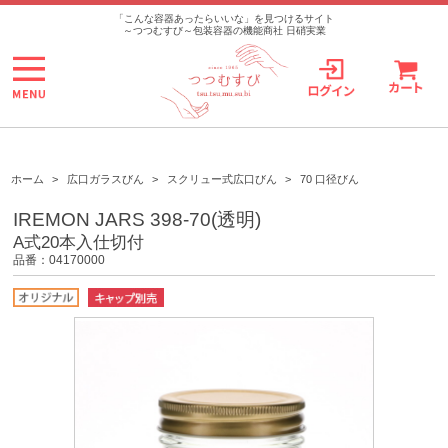
>
「こんな容器あったらいいな」を見つけるサイト
～つつむすび～包装容器の機能商社 日硝実業
ホーム
>
広口ガラスびん
>
スクリュー式広口びん
>
70 口径びん
IREMON JARS 398-70(透明)
A式20本入仕切付
品番：04170000