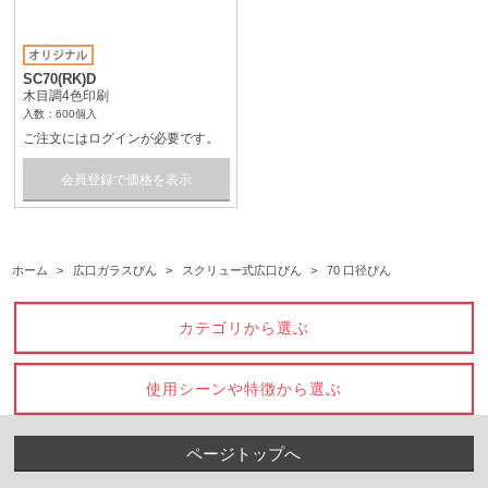
SC70(RK)D
木目調4色印刷
入数：600個入
ご注文にはログインが必要です。
会員登録で価格を表示
ホーム
>
広口ガラスびん
>
スクリュー式広口びん
>
70 口径びん
カテゴリから選ぶ
使用シーンや特徴から選ぶ
ページトップへ