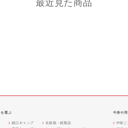
最近見た商品
器を選ぶ
中身や用
細口キャップ
化粧箱・紙製品
中味ご