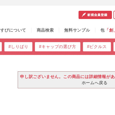
サンプル
包
「創」
容器の知恵袋
ご利用ガイド
問
むすびについて
商品検索
無料サンプル
包
「創
#しりばり
#キャップの選び方
#ピクルス
申し訳ございません。この商品には詳細情報があ
ホームへ戻る