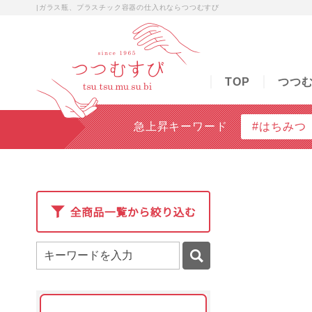
|ガラス瓶、プラスチック容器の仕入れならつつむすび
TOP
つつむすびについて
商品検索
無料
TOP
つつ
急上昇キーワード
#はちみつ