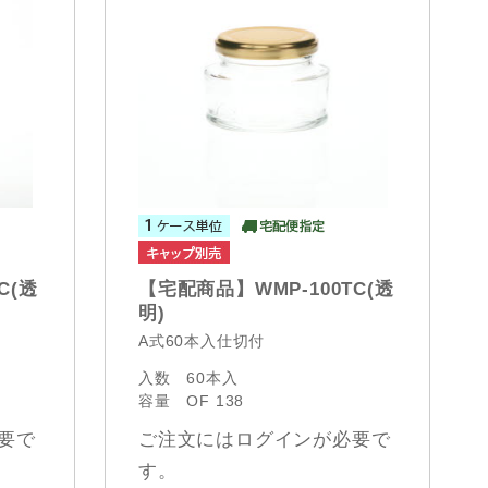
C(透
【宅配商品】WMP-100TC(透
明)
A式60本入仕切付
入数
60本入
容量
OF 138
要で
ご注文にはログインが必要で
す。