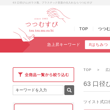
63 口径びん|ガラス瓶、プラスチック容器の仕入れならつつむすび
TOP
つつむすびについて
商品検索
無料
TOP
つつ
急上昇キーワード
#はちみつ
TOP
>
広
63 口径
ツイスト式口