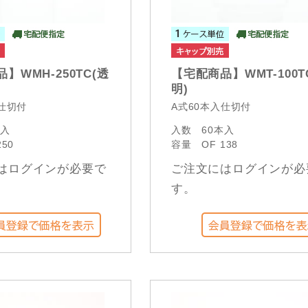
】WMH-250TC(透
【宅配商品】WMT-100T
明)
入仕切付
A式60本入仕切付
本入
入数
60本入
250
容量
OF 138
はログインが必要で
ご注文にはログインが必
す。