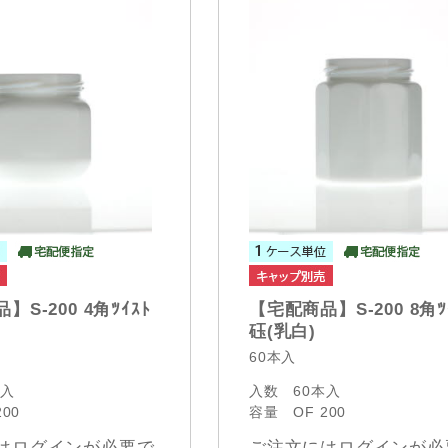
S-200 4角ﾂｲｽﾄ
【宅配商品】S-200 8角ﾂ
砡(乳白)
60本入
本入
入数
60本入
200
容量
OF 200
はログインが必要で
ご注文にはログインが必