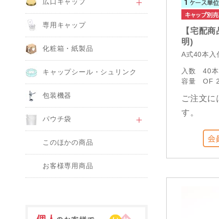
広口キャップ
専用キャップ
【宅配商品
明)
化粧箱・紙製品
A式40本
入数
40
キャップシール・シュリンク
容量
OF 
包装機器
ご注文に
す。
パウチ袋
このほかの商品
お客様専用商品