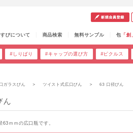
サンプル
包
「創」
容器の知恵袋
ご利用ガイド
問
むすびについて
商品検索
無料サンプル
包
「創
#しりばり
#キャップの選び方
#ピクルス
口ガラスびん
>
ツイスト式広口びん
>
63 口径びん
びん
径63ｍｍの広口瓶です。