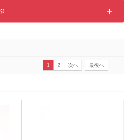
ぶ
1
2
次へ
最後へ