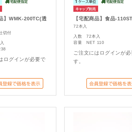
】WMK-200TC(透
【宅配商品】食品-110ST
72本入
入仕切付
入数
72本入
容量
NET 110
本入
238
ご注文にはログインが必
はログインが必要で
す。