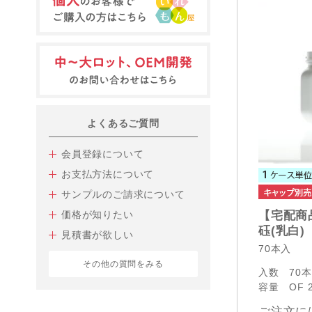
よくあるご質問
会員登録について
お支払方法について
サンプルのご請求について
価格が知りたい
【宅配商品】
砡(乳白)
見積書が欲しい
70本入
その他の質問をみる
入数
70
容量
OF 
ご注文に