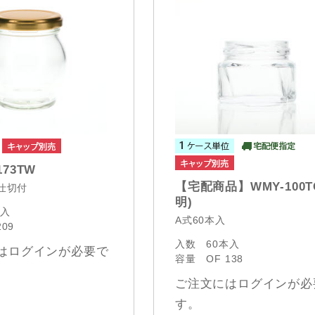
73TW
【宅配商品】WMY-100T
入仕切付
明)
本入
A式60本入
209
入数
60本入
はログインが必要で
容量
OF 138
ご注文にはログインが必
す。