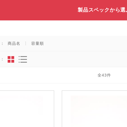
製品スペックから選
え：
商品名
容量順
法：
全
43
件