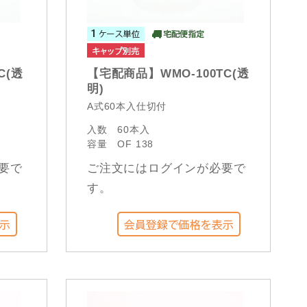
C(透
【宅配商品】WMO-100TC(透
明)
A式60本入仕切付
入数
60本入
容量
OF 138
要で
ご注文にはログインが必要で
す。