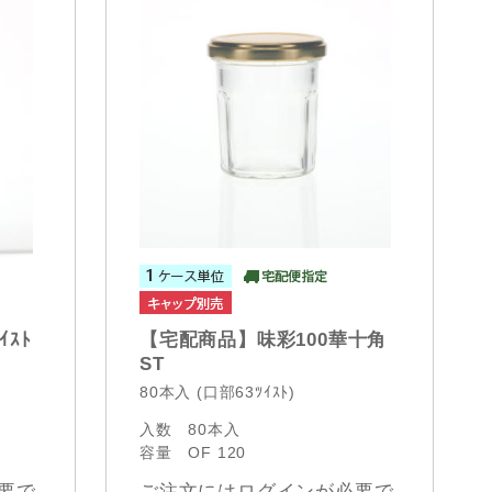
ｲｽﾄ
【宅配商品】味彩100華十角
ST
80本入 (口部63ﾂｲｽﾄ)
入数
80本入
容量
OF 120
要で
ご注文にはログインが必要で