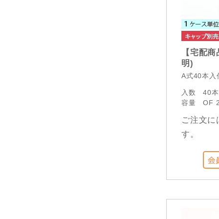
【宅配商品
明)
A式40本
入数
40
容量
OF 
ご注文に
す。