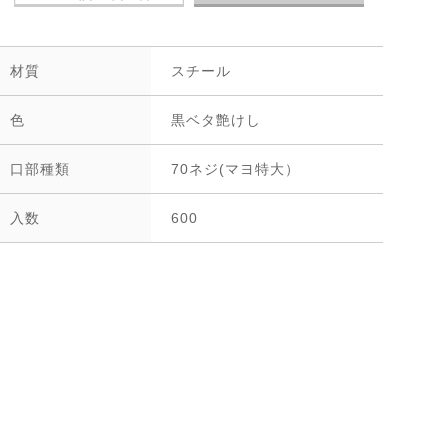
材質
スチール
色
黒ベタ艶けし
口部種類
70ネジ(マヨ特大）
入数
600