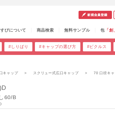
サンプル
包
「創」
容器の知恵袋
ご利用ガイド
問
むすびについて
商品検索
無料サンプル
包
「創
#しりばり
#キャップの選び方
#ピクルス
口キャップ
>
スクリュー式広口キャップ
>
70 口径キ
)D
し60/B
0