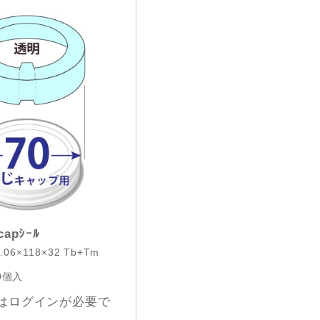
apｼｰﾙ
.06×118×32 Tb+Tm
0個入
はログインが必要で