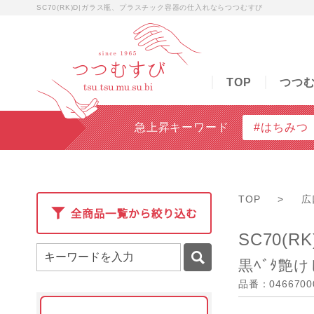
SC70(RK)D|ガラス瓶、プラスチック容器の仕入れならつつむすび
TOP
つつむすびについて
商品検索
無料
TOP
つつ
急上昇キーワード
#はちみつ
TOP
>
広
SC70(RK
黒ﾍﾞﾀ艶け
品番：0466700