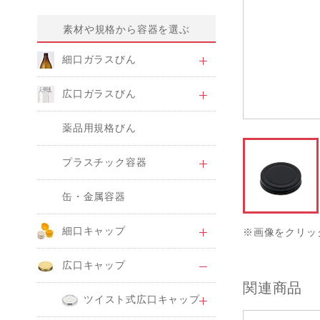
素材や規格から容器を選ぶ
細口ガラスびん
広口ガラスびん
薬品用規格びん
プラスチック容器
缶・金属容器
細口キャップ
※画像をクリッ
広口キャップ
関連商品
ツイスト式広口キャップ