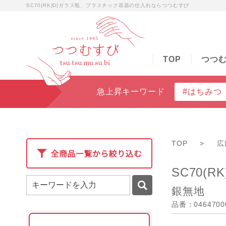
SC70(RK)D|ガラス瓶、プラスチック容器の仕入れならつつむすび
TOP
つつむすびについて
商品検索
無料
TOP
つつ
急上昇キーワード
#はちみつ
TOP
>
広
SC70(RK
銀無地
品番：0464700