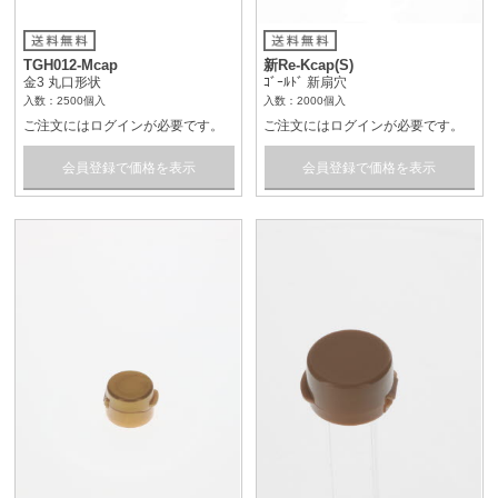
TGH012-Mcap
新Re-Kcap(S)
金3 丸口形状
ｺﾞｰﾙﾄﾞ 新扇穴
入数：2500個入
入数：2000個入
ご注文にはログインが必要です。
ご注文にはログインが必要です。
会員登録で価格を表示
会員登録で価格を表示