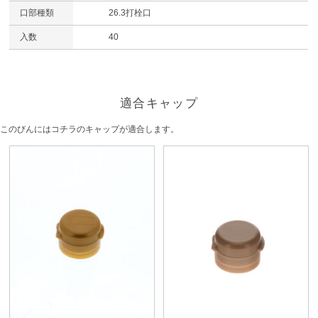
口部種類
26.3打栓口
入数
40
適合キャップ
このびんにはコチラのキャップが適合します。