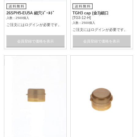
26SPH5-EU5A 細穴ｺﾞｰﾙﾄﾞ
TGH3 cap (金3)細口
[TG3-12-H]
入数：2500個入
入数：2500個入
ご注文にはログインが必要です。
ご注文にはログインが必要です。
会員登録で価格を表示
会員登録で価格を表示