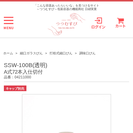
>
「こんな容器あったらいいな」を見つけるサイト
～つつむすび～包装容器の機能商社 日硝実業
ホーム
>
細口ガラスびん
>
打栓式細口びん
>
調味口びん
SSW-100B(透明)
A式72本入仕切付
品番：04211000