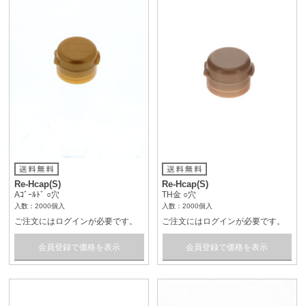
Re-Hcap(S)
Re-Hcap(S)
Aｺﾞｰﾙﾄﾞ ○穴
TH金 ○穴
入数：2000個入
入数：2000個入
ご注文にはログインが必要です。
ご注文にはログインが必要です。
会員登録で価格を表示
会員登録で価格を表示