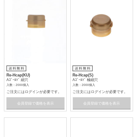
Re-Hcap(KU)
Re-Hcap(S)
Aｺﾞｰﾙﾄﾞ 細穴
Aｺﾞｰﾙﾄﾞ 極細穴
入数：2000個入
入数：2000個入
ご注文にはログインが必要です。
ご注文にはログインが必要です。
会員登録で価格を表示
会員登録で価格を表示