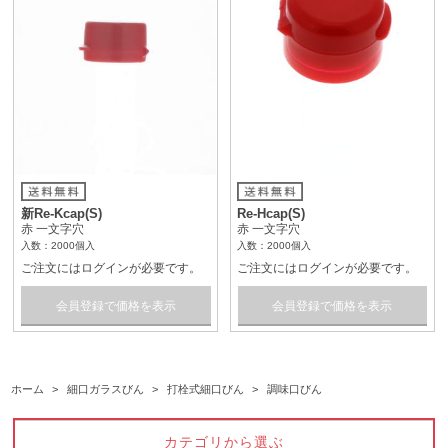
新Re-Kcap(S)
Re-Hcap(S)
赤 一文字穴
赤 一文字穴
入数：2000個入
入数：2000個入
ご注文にはログインが必要です。
ご注文にはログインが必要です。
会員登録で価格を表示
会員登録で価格を表示
ホーム
>
細口ガラスびん
>
打栓式細口びん
>
調味口びん
カテゴリから選ぶ