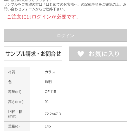
サンプルをご希望の方は「はじめてのお客様へ」の記載事項をご確認の上、お
問い合わせフォームからご連絡下さい。
ご注文にはログインが必要です。
ログイン
材質
ガラス
色
透明
容量(ml)
OF 115
高さ(mm)
91
胴径・幅
72.2×47.3
(mm)
重量(g)
145