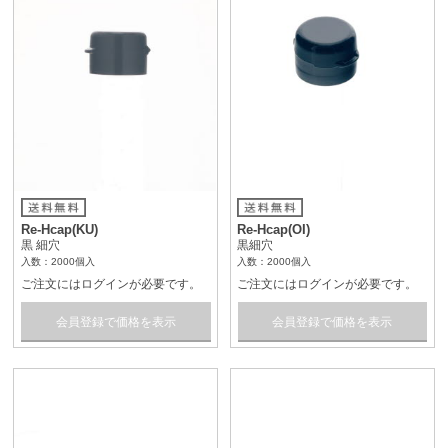
Re-Hcap(KU)
Re-Hcap(OI)
黒 細穴
黒細穴
入数：2000個入
入数：2000個入
ご注文にはログインが必要です。
ご注文にはログインが必要です。
会員登録で価格を表示
会員登録で価格を表示