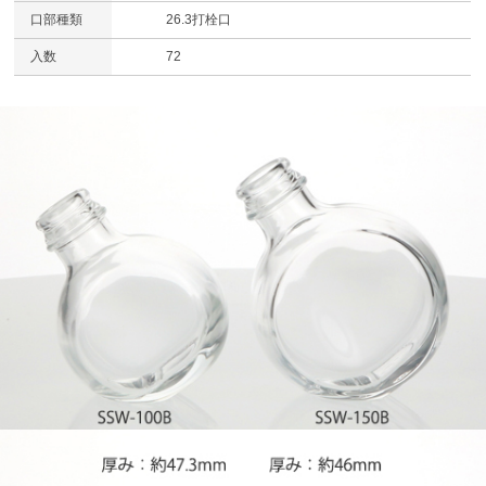
口部種類
26.3打栓口
入数
72