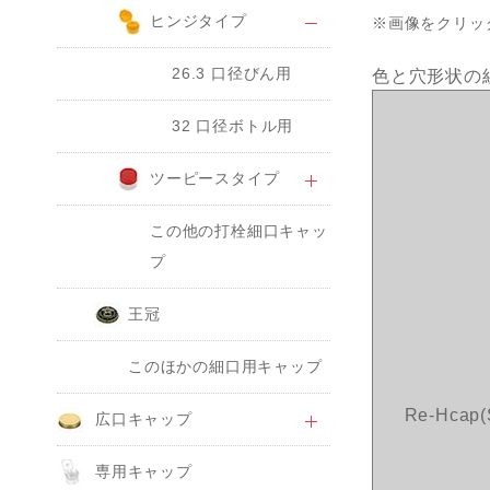
ヒンジタイプ
※画像をクリッ
26.3 口径びん用
色と穴形状の
32 口径ボトル用
ツーピースタイプ
この他の打栓細口キャッ
プ
王冠
このほかの細口用キャップ
Re-Hcap(
広口キャップ
専用キャップ