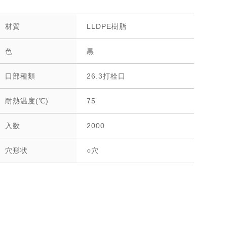
材質
LLDPE樹脂
色
黒
口部種類
26.3打栓口
耐熱温度(℃)
75
入数
2000
穴形状
○穴