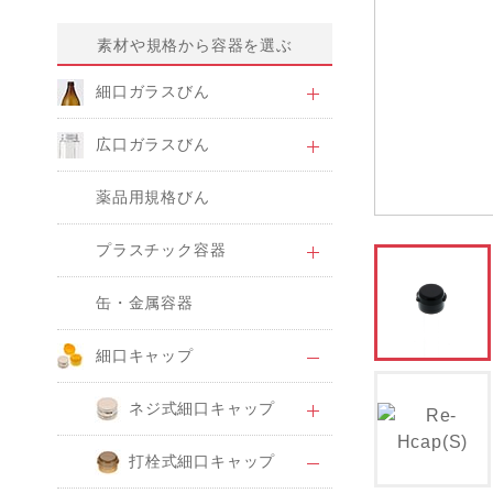
素材や規格から容器を選ぶ
細口ガラスびん
広口ガラスびん
薬品用規格びん
プラスチック容器
缶・金属容器
細口キャップ
ネジ式細口キャップ
打栓式細口キャップ