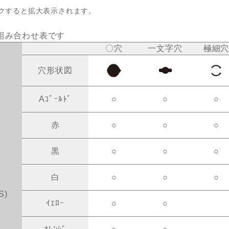
クすると拡大表示されます。
組み合わせ表です
〇穴
一文字穴
極細
穴形状図
Aｺﾞｰﾙﾄﾞ
○
○
○
赤
○
○
○
黒
○
○
○
白
○
○
○
S)
ｲｴﾛｰ
○
○