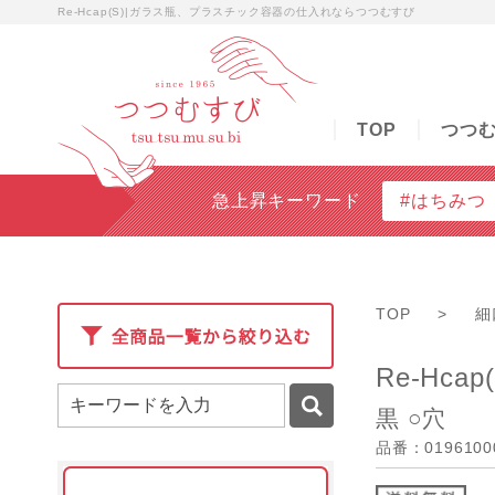
Re-Hcap(S)|ガラス瓶、プラスチック容器の仕入れならつつむすび
TOP
つつむすびについて
商品検索
無料
TOP
つつ
急上昇キーワード
#はちみつ
TOP
>
細
Re-Hcap(
黒 ○穴
品番：0196100