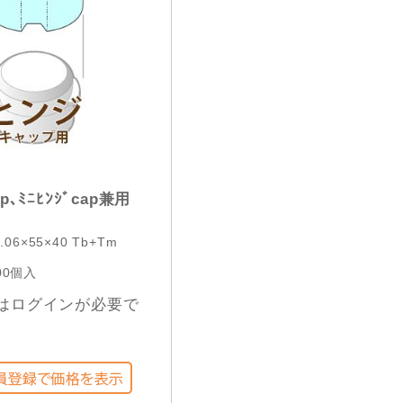
p､ﾐﾆﾋﾝｼﾞcap兼用
.06×55×40 Tb+Tm
00個入
はログインが必要で