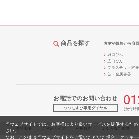
商品を探す
素材や規格から容
細口びん
広口びん
プラスチック容
缶・金属容器
お電話でのお問い合わせ
つつむすび専用ダイヤル
(受付時間 
当ウェブサイトでは、お客様により良いサービスを提供するため
会社概要
ご利用ガイド
利用規約
よくあるご質問
さい。
なお、このまま当ウェブサイトをご覧いただいた場合、クッキー