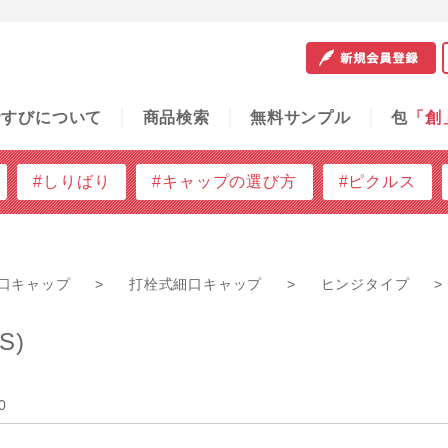
サンプル
包
「創」
容器の知恵袋
ご利用ガイド
問
むすびについて
商品検索
無料サンプル
包
「創
#しりばり
#キャップの選び方
#ピクルス
口キャップ
>
打栓式細口キャップ
>
ヒンジタイプ
>
S)
0