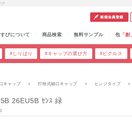
すび
サンプル
包
「創」
容器の知恵袋
ご利用ガイド
問
むすびについて
商品検索
無料サンプル
包
「創
#しりばり
#キャップの選び方
#ピクルス
口キャップ
>
打栓式細口キャップ
>
ヒンジタイプ
>
5B 26EU5B ｾﾝｽ 緑
0