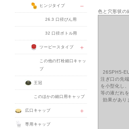
ヒンジタイプ
色と穴形状の
26.3 口径びん用
32 口径ボトル用
ツーピースタイプ
この他の打栓細口キャッ
プ
26SPH5-E
注ぎ口の先
王冠
を小型化し
等の液だれ
このほかの細口用キャップ
効果があり
広口キャップ
専用キャップ