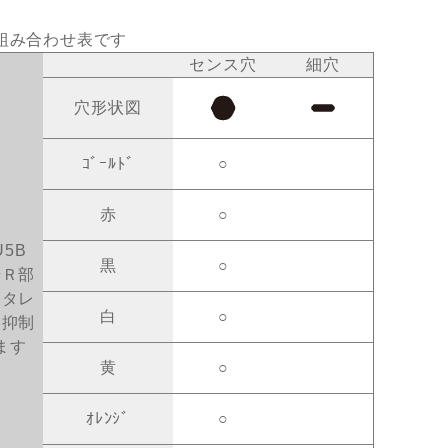
組み合わせ表です
センス穴
細穴
穴形状図
ｺﾞｰﾙﾄﾞ
○
赤
○
U5B
黒
○
端Ｒ部
、タレ
白
○
を抑制
ます
黄
○
ｵﾚﾝｼﾞ
○