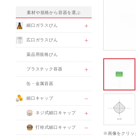
素材や規格から容器を選ぶ
細口ガラスびん
広口ガラスびん
薬品用規格びん
プラスチック容器
缶・金属容器
細口キャップ
ネジ式細口キャップ
打栓式細口キャップ
※画像をクリッ