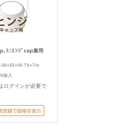
p､ﾐﾆﾋﾝｼﾞcap兼用
.06×55×40 Tb+Tm
00個入
はログインが必要で