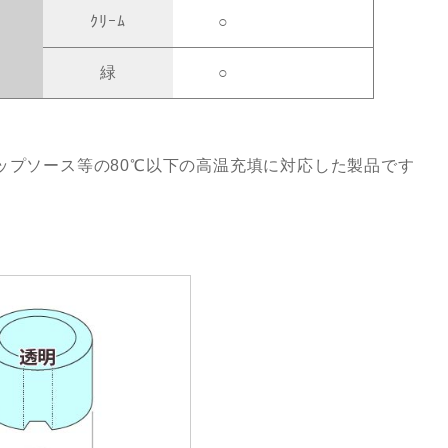
ｸﾘｰﾑ
○
緑
○
ップソース等の80℃以下の高温充填に対応した製品です