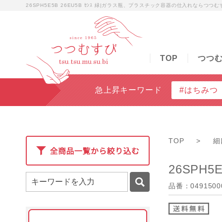
26SPH5E5B 26EU5B ｾﾝｽ 緑|ガラス瓶、プラスチック容器の仕入れならつつむ
TOP
つつむすびについて
商品検索
無料
TOP
つつ
急上昇キーワード
#はちみつ
TOP
>
細
26SPH5E
品番：0491500