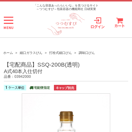
>
「こんな容器あったらいいな」を見つけるサイト
～つつむすび～包装容器の機能商社 日硝実業
ホーム
>
細口ガラスびん
>
打栓式細口びん
>
調味口びん
【宅配商品】SSQ-200B(透明)
A式40本入仕切付
品番：03942000