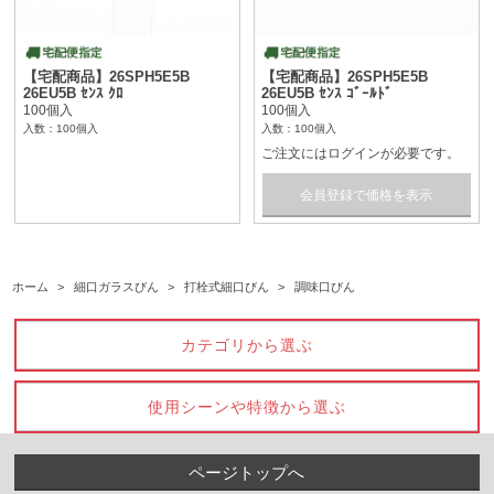
【宅配商品】26SPH5E5B
【宅配商品】26SPH5E5B
26EU5B ｾﾝｽ ｸﾛ
26EU5B ｾﾝｽ ｺﾞｰﾙﾄﾞ
100個入
100個入
入数：100個入
入数：100個入
ご注文にはログインが必要です。
会員登録で価格を表示
ホーム
>
細口ガラスびん
>
打栓式細口びん
>
調味口びん
カテゴリから選ぶ
使用シーンや特徴から選ぶ
ページトップへ