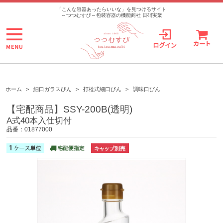
>
「こんな容器あったらいいな」を見つけるサイト
～つつむすび～包装容器の機能商社 日硝実業
ホーム
>
細口ガラスびん
>
打栓式細口びん
>
調味口びん
【宅配商品】SSY-200B(透明)
A式40本入仕切付
品番：01877000