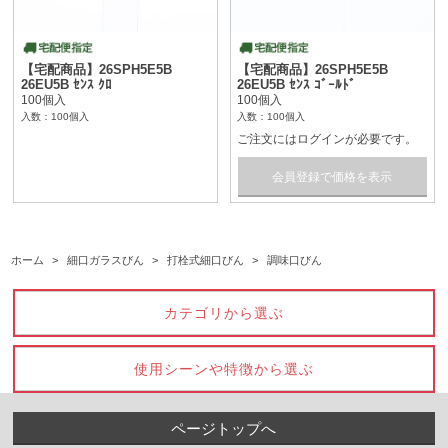
【宅配商品】26SPH5E5B
【宅配商品】26SPH5E5B
26EU5B ｾﾝｽ ｸﾛ
26EU5B ｾﾝｽ ｺﾞｰﾙﾄﾞ
100個入
100個入
入数：100個入
入数：100個入
ご注文にはログインが必要です。
会員登録で価格を表示
ホーム
>
細口ガラスびん
>
打栓式細口びん
>
調味口びん
カテゴリから選ぶ
使用シーンや特徴から選ぶ
ページトップへ