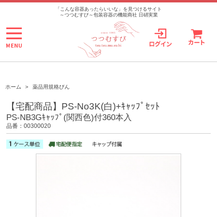
>
「こんな容器あったらいいな」を見つけるサイト
～つつむすび～包装容器の機能商社 日硝実業
ホーム
>
薬品用規格びん
【宅配商品】PS-No3K(白)+ｷｬｯﾌﾟｾｯﾄ
PS-NB3Gｷｬｯﾌﾟ(関西色)付360本入
品番：00300020