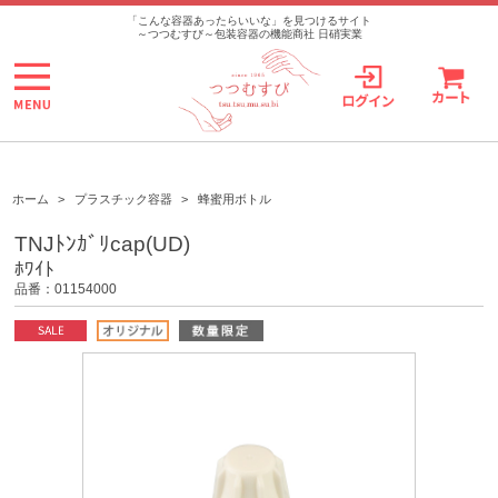
>
「こんな容器あったらいいな」を見つけるサイト
～つつむすび～包装容器の機能商社 日硝実業
ホーム
>
プラスチック容器
>
蜂蜜用ボトル
TNJﾄﾝｶﾞﾘcap(UD)
ﾎﾜｲﾄ
品番：01154000