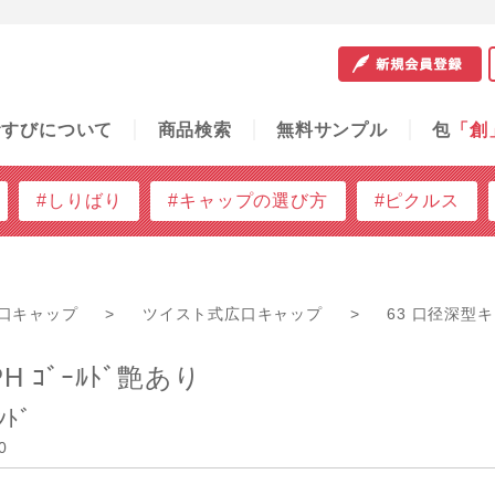
サンプル
包
「創」
容器の知恵袋
ご利用ガイド
問
むすびについて
商品検索
無料サンプル
包
「創
#しりばり
#キャップの選び方
#ピクルス
口キャップ
>
ツイスト式広口キャップ
>
63 口径深型
PH ｺﾞｰﾙﾄﾞ艶あり
ﾝﾄﾞ
0