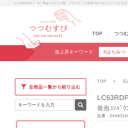
LC63RDPH ｺﾞｰﾙﾄﾞ艶あり|ガラス瓶、プラスチック容器の仕入れならつつむすび
TOP
つつむすびについて
商品検索
無料
TOP
つつ
急上昇キーワード
#はちみつ
TOP
>
広
LC63RD
発泡ｺﾝﾊﾟｳ
品番：0448310