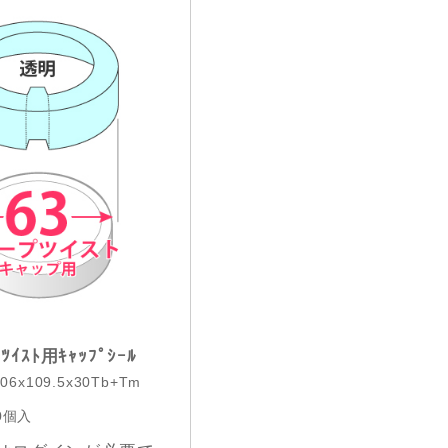
ﾟﾂｲｽﾄ用ｷｬｯﾌﾟｼｰﾙ
06x109.5x30Tb+Tm
0個入