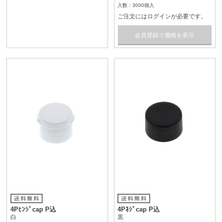
入数：3000個入
ご注文にはログインが必要です。
会員登録で価格を表示
4Pﾋﾝｼﾞcap P込
4Pﾈｼﾞcap P込
白
黒