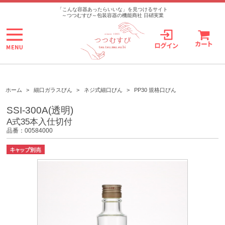
>
「こんな容器あったらいいな」を見つけるサイト
～つつむすび～包装容器の機能商社 日硝実業
ホーム
>
細口ガラスびん
>
ネジ式細口びん
>
PP30 規格口びん
SSI-300A(透明)
A式35本入仕切付
品番：00584000