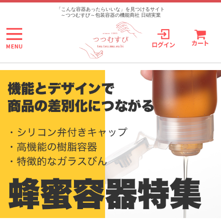
「こんな容器あったらいいな」を見つけるサイト
～つつむすび～包装容器の機能商社 日硝実業