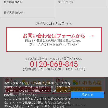
特定商取引表記
サイトマップ
日硝実業公式HP
お問い合わせはこちら
お問い合わせはフォームから
商品名や数量などの聴き間違え防止のため、
フォームのご利用をお願いしています
お急ぎの場合はつつむすび専用ダイヤル
(受付時間 : 平日9:00～12:00 13:00～17:00)
当ウェブサイトでは、お客様により良いサービスを
提供するため、クッキーを利用しております。当ウ
ェブサイトを快適にご利用いただくため、クッキー
の使用にご同意ください。
承諾する
掲載の記事・写真・イラスト等のすべてのコンテンツの
なお、このまま当ウェブサイトをご覧いただいた場
無断転写・転載を禁じます。
合、クッキーの使用にご同意いただいたものとさせ
Copyright © 2017 NISSHOJITSUGYO All Rights Reserved.
ていただきます。
▶クッキーポリシーはこちら