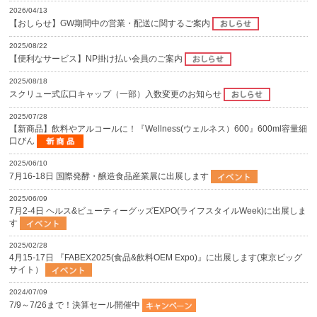
2026/04/13
【おしらせ】GW期間中の営業・配送に関するご案内
2025/08/22
【便利なサービス】NP掛け払い会員のご案内
2025/08/18
スクリュー式広口キャップ（一部）入数変更のお知らせ
2025/07/28
【新商品】飲料やアルコールに！『Wellness(ウェルネス）600』600ml容量細
口びん
2025/06/10
7月16-18日 国際発酵・醸造食品産業展に出展します
2025/06/09
7月2-4日 ヘルス&ビューティーグッズEXPO(ライフスタイルWeek)に出展しま
す
2025/02/28
4月15-17日 『FABEX2025(食品&飲料OEM Expo)』に出展します(東京ビッグ
サイト）
2024/07/09
7/9～7/26まで！決算セール開催中