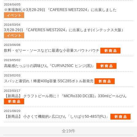
2024/04/05
※来場御礼※3月28-29日 『CAFERES WEST2024』に出展しました
2024/03/04
3月28-29日 『CAFERES WEST2024』に出展します(インテックス大阪）
2023/06/08
飲料・ゼリー・ソースなどに最適な小容量スパウトパウチ
2023/05/02
高級感たっぷりの調味びん『CURVA250C ヒンジ(黒)』
2023/02/03
スパッと液切れ！蜂蜜400g容量 SSC285ボトル新発売
2022/03/17
【新商品】 クラフトビール用に！『MICRo330 DC(茶)』330mlビールびん
2021/08/20
【新商品】 小さくて機能的♪ 広口びん「しりばり50-48ST(FL)」
全19件