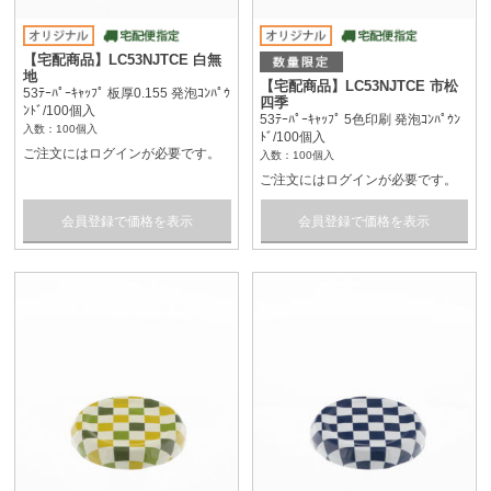
【宅配商品】LC53NJTCE 白無
地
【宅配商品】LC53NJTCE 市松
53ﾃｰﾊﾟｰｷｬｯﾌﾟ 板厚0.155 発泡ｺﾝﾊﾟｳ
四季
ﾝﾄﾞ/100個入
53ﾃｰﾊﾟｰｷｬｯﾌﾟ 5色印刷 発泡ｺﾝﾊﾟｳﾝ
入数：100個入
ﾄﾞ/100個入
ご注文にはログインが必要です。
入数：100個入
ご注文にはログインが必要です。
会員登録で価格を表示
会員登録で価格を表示