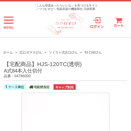
>
「こんな容器あったらいいな」を見つけるサイト
～つつむすび～包装容器の機能商社 日硝実業
ホーム
>
広口ガラスびん
>
ツイスト式広口びん
>
53 口径びん
【宅配商品】HJS-120TC(透明)
A式84本入仕切付
品番：04786000