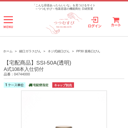
>
「こんな容器あったらいいな」を見つけるサイト
～つつむすび～包装容器の機能商社 日硝実業
ホーム
>
細口ガラスびん
>
ネジ式細口びん
>
PP30 規格口びん
【宅配商品】SSI-50A(透明)
A式108本入仕切付
品番：04744000