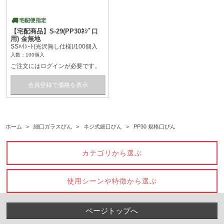
【宅配商品】S-29(PP30ﾈｼﾞ口
用) 金無地
SSﾊｲｼｰﾄ(光沢無し仕様)/100個入
入数：100個入
ご注文にはログインが必要です。
会員登録で価格を表示
ホーム
>
細口ガラスびん
>
ネジ式細口びん
>
PP30 規格口びん
カテゴリから選ぶ
使用シーンや特徴から選ぶ
ページトップへ