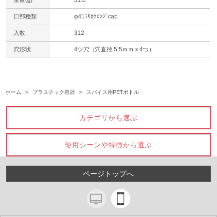
口部種類
φ41ﾌﾘｶｹﾋﾝｼﾞcap
入数
312
穴形状
4ツ穴（穴直径 5.5ｍｍ x 4つ）
ホーム
>
プラスチック容器
>
スパイス用PETボトル
カテゴリから選ぶ
使用シーンや特徴から選ぶ
ページトップへ