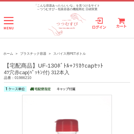
>
「こんな容器あったらいいな」を見つけるサイト
～つつむすび～包装容器の機能商社 日硝実業
ホーム
>
プラスチック容器
>
スパイス用PETボトル
【宅配商品】UF-130ﾎﾞﾄﾙ+ﾌﾘｶｹcapｾｯﾄ
4ﾂ穴赤cap(ﾊﾟｯｷﾝ付) 312本入
品番：01986210