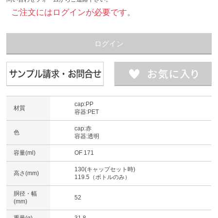
ご注文にはログインが必要です。
ログイン
cap:PP
材質
容器:PET
cap:赤
色
容器:透明
容量(ml)
OF 171
130(キャップセット時)
高さ(mm)
119.5（ボトルのみ）
胴径・幅
52
(mm)
重量(g)
31.8