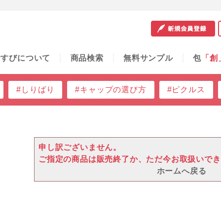
サンプル
包
「創」
容器の知恵袋
ご利用ガイド
問
むすびについて
商品検索
無料サンプル
包
「創
#しりばり
#キャップの選び方
#ピクルス
申し訳ございません。
ご指定の商品は販売終了か、ただ今お取扱いでき
ホームへ戻る