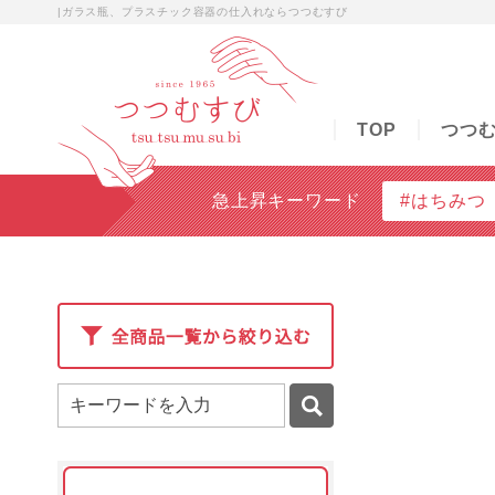
|ガラス瓶、プラスチック容器の仕入れならつつむすび
TOP
つつむすびについて
商品検索
無料
TOP
つつ
急上昇キーワード
#はちみつ