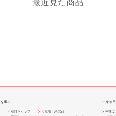
最近見た商品
器を選ぶ
中身や用
細口キャップ
化粧箱・紙製品
中味ご