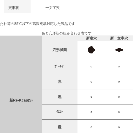
穴形状
一文字穴
たれ等の85℃以下の高温充填対応した製品です
色と穴形状の組み合わせ表です
新扇穴
新一文字穴
穴形状図
ｺﾞｰﾙﾄﾞ
○
○
赤
○
○
黒
○
○
新Re-Kcap(S)
ｲｴﾛｰ
○
○
橙
○
○