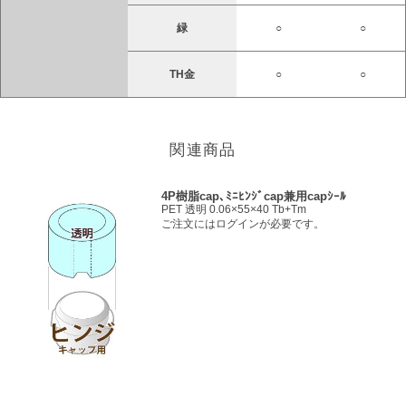
緑
○
○
TH金
○
○
関連商品
4P樹脂cap､ﾐﾆﾋﾝｼﾞcap兼用capｼｰﾙ
PET 透明 0.06×55×40 Tb+Tm
ご注文にはログインが必要です。