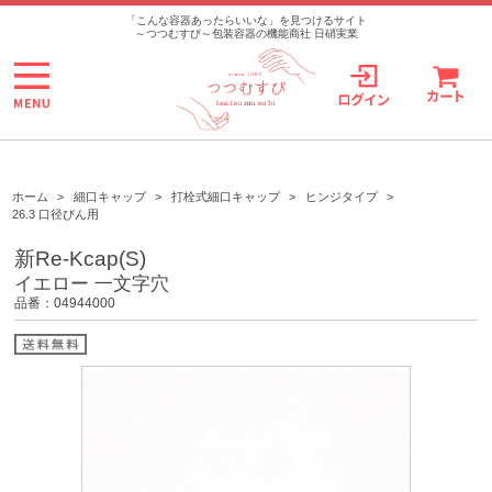
>
「こんな容器あったらいいな」を見つけるサイト
～つつむすび～包装容器の機能商社 日硝実業
ホーム
>
細口キャップ
>
打栓式細口キャップ
>
ヒンジタイプ
>
26.3 口径びん用
新Re-Kcap(S)
イエロー 一文字穴
品番：04944000