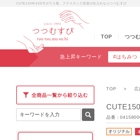
CUTE150R-43ST|ガラス瓶、プラスチック容器の仕入れならつつむすび
TOP
つつむすびについて
商品検索
無料
TOP
つつ
急上昇キーワード
#はちみつ
TOP
>
広
CUTE150
品番：0415800