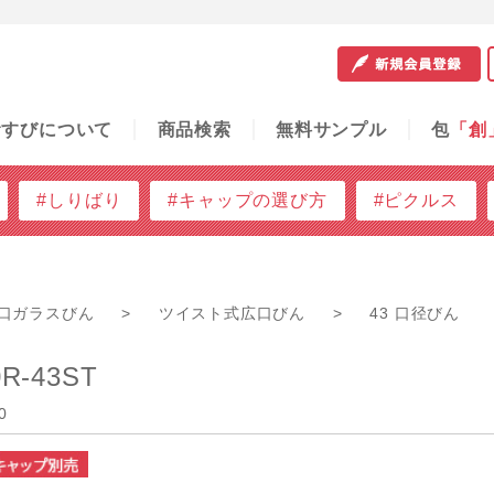
サンプル
包
「創」
容器の知恵袋
ご利用ガイド
問
むすびについて
商品検索
無料サンプル
包
「創
#しりばり
#キャップの選び方
#ピクルス
口ガラスびん
>
ツイスト式広口びん
>
43 口径びん
R-43ST
0