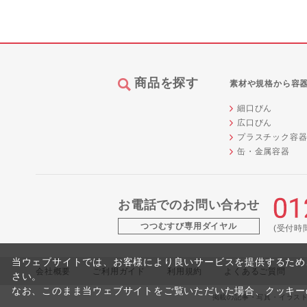
商品を探す
素材や規格から容
細口びん
広口びん
プラスチック容
缶・金属容器
お電話でのお問い合わせ
つつむすび専用ダイヤル
(受付時間 
当ウェブサイトでは、お客様により良いサービスを提供するため
会社概要
ご利用ガイド
利用規約
よくあるご質問
さい。
なお、このまま当ウェブサイトをご覧いただいた場合、クッキー
掲載の記事・写真・イラスト等のすべ