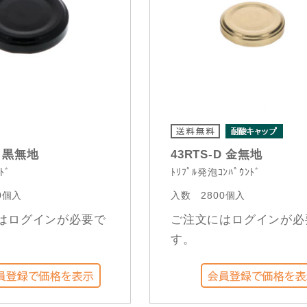
D 黒無地
43RTS-D 金無地
ﾄﾞ
ﾄﾘﾌﾟﾙ発泡ｺﾝﾊﾟｳﾝﾄﾞ
0個入
入数
2800個入
はログインが必要で
ご注文にはログインが必
す。