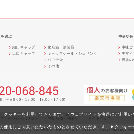
器を選ぶ
中身や用
細口キャップ
化粧箱・紙製品
中味ご
広口キャップ
キャップシール・シュリンク
デザイ
器
パウチ袋
容器の
その他
: 平日9:00～12:00 13:00～17:00)
、クッキーを利用しております。当ウェブサイトを快適にご利用い
プライバシーポリシー
特定商取引法表記
サイトマップ
の使用にご同意いただいたものとさせていただきます。
▶クッキー
てのコンテンツの無断転写・転載を禁じます。 Copyright © 2017 NISSHOJITSUGYO Al