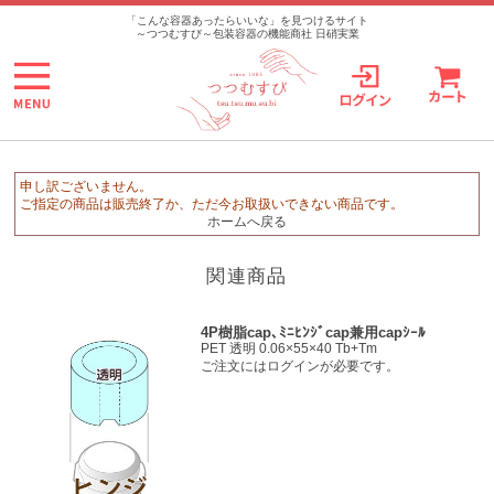
>
「こんな容器あったらいいな」を見つけるサイト
～つつむすび～包装容器の機能商社 日硝実業
申し訳ございません。
ご指定の商品は販売終了か、ただ今お取扱いできない商品です。
ホームへ戻る
関連商品
4P樹脂cap､ﾐﾆﾋﾝｼﾞcap兼用capｼｰﾙ
PET 透明 0.06×55×40 Tb+Tm
ご注文にはログインが必要です。