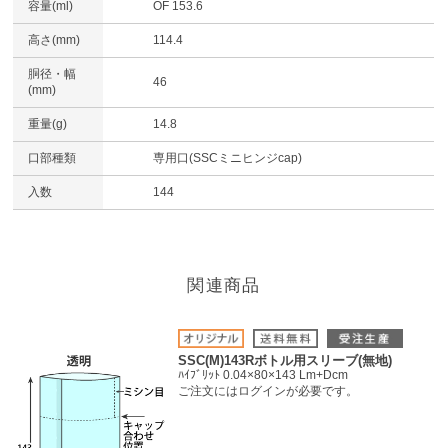
容量(ml)
OF 153.6
高さ(mm)
114.4
胴径・幅
46
(mm)
重量(g)
14.8
口部種類
専用口(SSCミニヒンジcap)
入数
144
関連商品
SSC(M)143Rボトル用スリーブ(無地)
ﾊｲﾌﾞﾘｯﾄ 0.04×80×143 Lm+Dcm
ご注文にはログインが必要です。