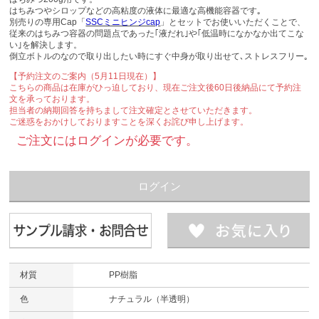
はちみつやシロップなどの高粘度の液体に最適な高機能容器です｡
別売りの専用Cap「
SSCミニヒンジcap
」とセットでお使いいただくことで、
従来のはちみつ容器の問題点であった｢液だれ｣や｢低温時になかなか出てこな
い｣を解決します。
倒立ボトルのなので取り出したい時にすぐ中身が取り出せて､ストレスフリー｡
【予約注文のご案内（5月11日現在）】
こちらの商品は在庫がひっ迫しており、現在ご注文後60日後納品にて予約注
文を承っております。
担当者の納期回答を持ちまして注文確定とさせていただきます。
ご迷惑をおかけしておりますことを深くお詫び申し上げます。
ご注文にはログインが必要です。
ログイン
材質
PP樹脂
色
ナチュラル（半透明）