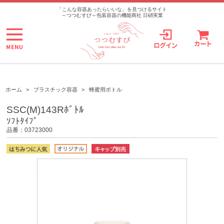
>
「こんな容器あったらいいな」を見つけるサイト
～つつむすび～包装容器の機能商社 日硝実業
ホーム
>
プラスチック容器
>
蜂蜜用ボトル
SSC(M)143Rﾎﾞﾄﾙ
ｿﾌﾄﾀｲﾌﾟ
品番：03723000