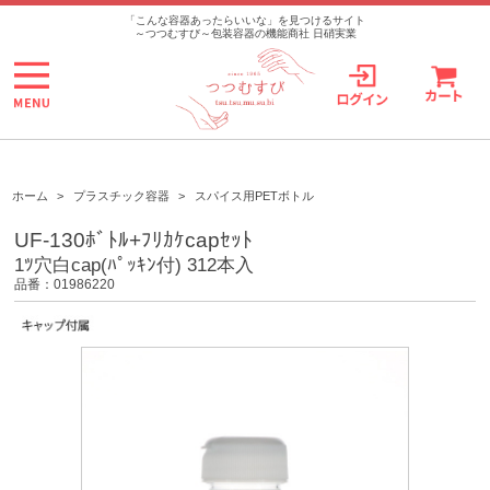
>
「こんな容器あったらいいな」を見つけるサイト
～つつむすび～包装容器の機能商社 日硝実業
ホーム
>
プラスチック容器
>
スパイス用PETボトル
UF-130ﾎﾞﾄﾙ+ﾌﾘｶｹcapｾｯﾄ
1ﾂ穴白cap(ﾊﾟｯｷﾝ付) 312本入
品番：01986220