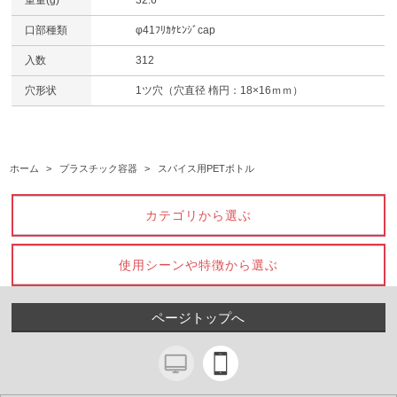
口部種類
φ41ﾌﾘｶｹﾋﾝｼﾞcap
入数
312
穴形状
1ツ穴（穴直径 楕円：18×16ｍｍ）
ホーム
>
プラスチック容器
>
スパイス用PETボトル
カテゴリから選ぶ
使用シーンや特徴から選ぶ
ページトップへ