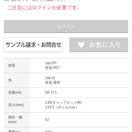
ご注文にはログインが必要です。
ログイン
cap:PP
材質
容器:PET
cap:白
色
容器:透明
容量(ml)
OF 171
130(キャップセット時)
高さ(mm)
119.5（ボトルのみ）
胴径・幅
52
(mm)
重量(g)
32.6