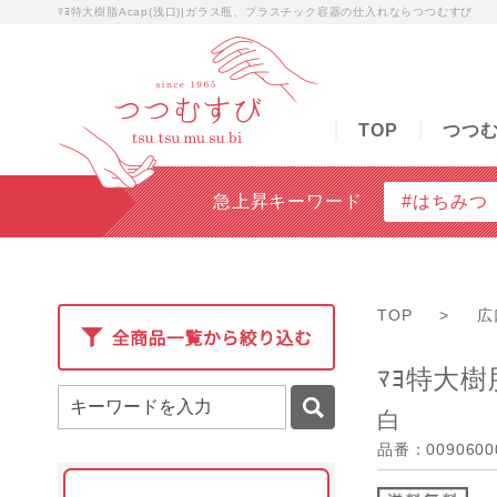
ﾏﾖ特大樹脂Acap(浅口)|ガラス瓶、プラスチック容器の仕入れならつつむすび
TOP
つつむすびについて
商品検索
無料
TOP
つつ
急上昇キーワード
#はちみつ
TOP
>
広
ﾏﾖ特大樹脂
白
品番：0090600