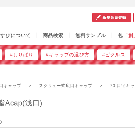
サンプル
包
「創」
容器の知恵袋
ご利用ガイド
問
むすびについて
商品検索
無料サンプル
包
「創
#しりばり
#キャップの選び方
#ピクルス
口キャップ
>
スクリュー式広口キャップ
>
70 口径キ
Acap(浅口)
0