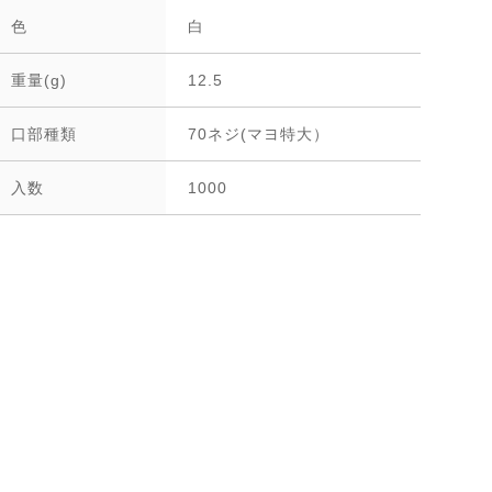
色
白
重量(g)
12.5
口部種類
70ネジ(マヨ特大）
入数
1000