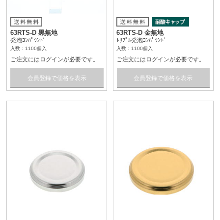
63RTS-D 黒無地
63RTS-D 金無地
発泡ｺﾝﾊﾟｳﾝﾄﾞ
ﾄﾘﾌﾟﾙ発泡ｺﾝﾊﾟｳﾝﾄﾞ
入数：1100個入
入数：1100個入
ご注文にはログインが必要です。
ご注文にはログインが必要です。
会員登録で価格を表示
会員登録で価格を表示