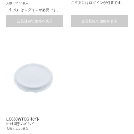
ご注文にはログインが必要です。
入数：1100個入
ご注文にはログインが必要です。
会員登録で価格を表示
会員登録で価格を表示
LC63JWTCG ﾎﾜｲﾄ
ﾚﾄﾙﾄ固形ｺﾝﾊﾟｳﾝﾄﾞ
入数：1100個入