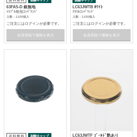
63FAS-D 銀無地
LC63JWTB ﾎﾜｲﾄ
ﾄﾘﾌﾟﾙ発泡ｺﾝﾊﾟｳﾝﾄﾞ
ｱｸﾘﾙｺﾝﾊﾟｳﾝﾄﾞ
入数：1100個入
入数：1100個入
ご注文にはログインが必要です。
ご注文にはログインが必要です。
会員登録で価格を表示
会員登録で価格を表示
LC63JWTF ｺﾞｰﾙﾄﾞ艶あり