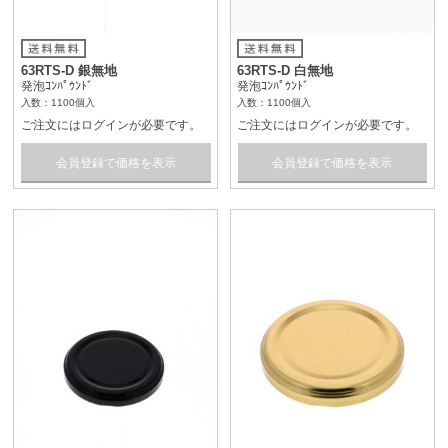
63RTS-D 銀無地
63RTS-D 白無地
発泡ｺﾝﾊﾟｳﾝﾄﾞ
発泡ｺﾝﾊﾟｳﾝﾄﾞ
入数：1100個入
入数：1100個入
ご注文にはログインが必要です。
ご注文にはログインが必要です。
会員登録で価格を表示
会員登録で価格を表示