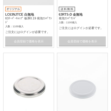
LC63NJTCE 白無地
63RTS-D 金無地
63ﾃｰﾊﾟｰｷｬｯﾌﾟ 板厚0.19 発泡ｺﾝﾊﾟｳﾝ
発泡ｺﾝﾊﾟｳﾝﾄﾞ
ﾄﾞ
入数：1100個入
入数：1100個入
ご注文にはログインが必要です。
ご注文にはログインが必要です。
会員登録で価格を表示
会員登録で価格を表示