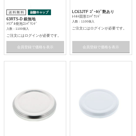
LC63JTF ｺﾞｰﾙﾄﾞ艶あり
ﾚﾄﾙﾄ固形ｺﾝﾊﾟｳﾝﾄﾞ
63RTS-D 銀無地
入数：1100個入
ﾄﾘﾌﾟﾙ発泡ｺﾝﾊﾟｳﾝﾄﾞ
ご注文にはログインが必要です。
入数：1100個入
ご注文にはログインが必要です。
会員登録で価格を表示
会員登録で価格を表示