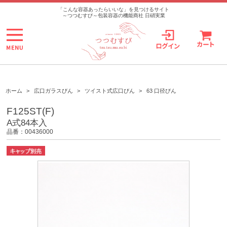
>
「こんな容器あったらいいな」を見つけるサイト
～つつむすび～包装容器の機能商社 日硝実業
ホーム
>
広口ガラスびん
>
ツイスト式広口びん
>
63 口径びん
F125ST(F)
A式84本入
品番：00436000