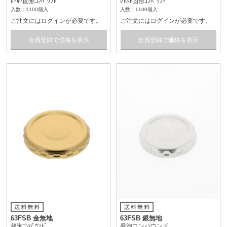
ﾚﾄﾙﾄ固形ｺﾝﾊﾟｳﾝﾄﾞ
ﾚﾄﾙﾄ固形ｺﾝﾊﾟｳﾝﾄﾞ
入数：1100個入
入数：1100個入
ご注文にはログインが必要です。
ご注文にはログインが必要です。
会員登録で価格を表示
会員登録で価格を表示
63FSB 金無地
63FSB 銀無地
発泡ｺﾝﾊﾟｳﾝﾄﾞ
発泡コンパウンド