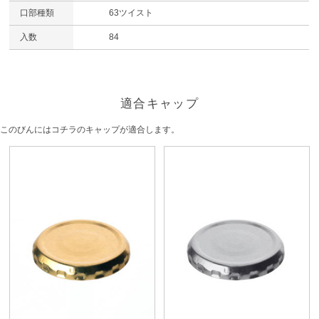
口部種類
63ツイスト
入数
84
適合キャップ
このびんにはコチラのキャップが適合します。