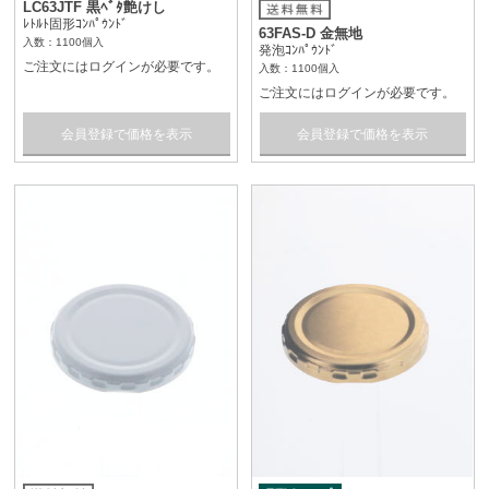
LC63JTF 黒ﾍﾞﾀ艶けし
ﾚﾄﾙﾄ固形ｺﾝﾊﾟｳﾝﾄﾞ
63FAS-D 金無地
入数：1100個入
発泡ｺﾝﾊﾟｳﾝﾄﾞ
ご注文にはログインが必要です。
入数：1100個入
ご注文にはログインが必要です。
会員登録で価格を表示
会員登録で価格を表示