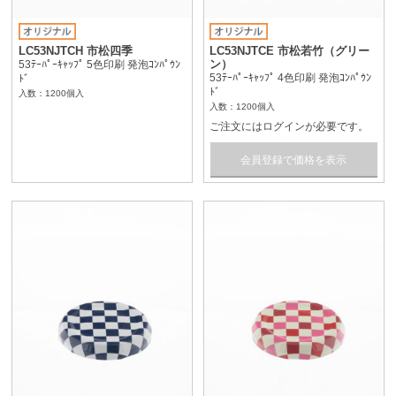
LC53NJTCH 市松四季
LC53NJTCE 市松若竹（グリー
ン）
53ﾃｰﾊﾟｰｷｬｯﾌﾟ 5色印刷 発泡ｺﾝﾊﾟｳﾝ
53ﾃｰﾊﾟｰｷｬｯﾌﾟ 4色印刷 発泡ｺﾝﾊﾟｳﾝ
ﾄﾞ
ﾄﾞ
入数：1200個入
入数：1200個入
ご注文にはログインが必要です。
会員登録で価格を表示