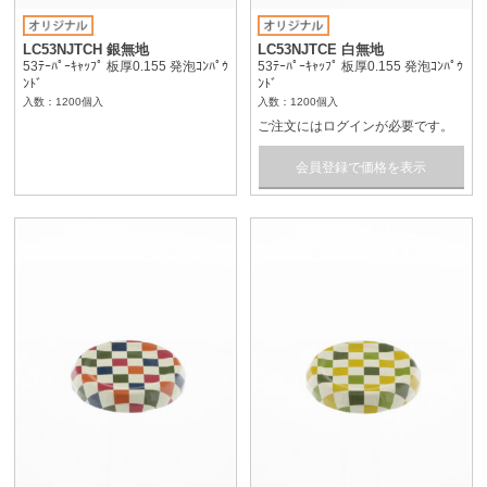
LC53NJTCH 銀無地
LC53NJTCE 白無地
53ﾃｰﾊﾟｰｷｬｯﾌﾟ 板厚0.155 発泡ｺﾝﾊﾟｳ
53ﾃｰﾊﾟｰｷｬｯﾌﾟ 板厚0.155 発泡ｺﾝﾊﾟｳ
ﾝﾄﾞ
ﾝﾄﾞ
入数：1200個入
入数：1200個入
ご注文にはログインが必要です。
会員登録で価格を表示