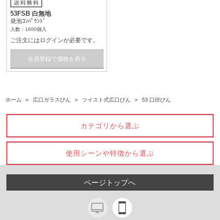
53FSB 白無地
発泡ｺﾝﾊﾟｳﾝﾄﾞ
入数：1600個入
ご注文にはログインが必要です。
会員登録で価格を表示
ホーム
>
広口ガラスびん
>
ツイスト式広口びん
>
53 口径びん
カテゴリから選ぶ
使用シーンや特徴から選ぶ
ページトップへ