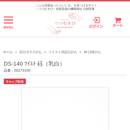
>
「こんな容器あったらいいな」を見つけるサイト
～つつむすび～包装容器の機能商社 日硝実業
ホーム
>
広口ガラスびん
>
ツイスト式広口びん
>
53 口径びん
DS-140 ﾂｲｽﾄ 砡（乳白）
品番：00273100