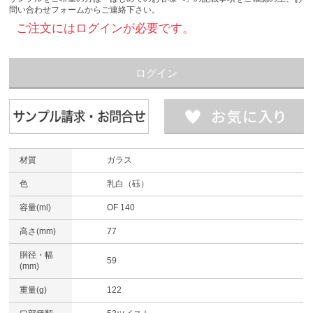
問い合わせフォームからご連絡下さい。
ご注文にはログインが必要です。
ログイン
材質
ガラス
色
乳白（砡）
容量(ml)
OF 140
高さ(mm)
77
胴径・幅
59
(mm)
重量(g)
122