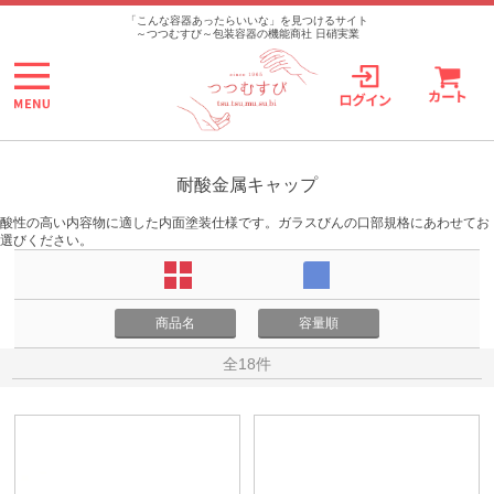
>
「こんな容器あったらいいな」を見つけるサイト
～つつむすび～包装容器の機能商社 日硝実業
耐酸金属キャップ
酸性の高い内容物に適した内面塗装仕様です。ガラスびんの口部規格にあわせてお
選びください。
商品名
容量順
全18件