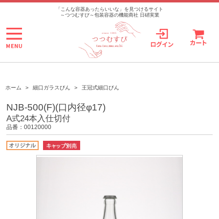
>
「こんな容器あったらいいな」を見つけるサイト
～つつむすび～包装容器の機能商社 日硝実業
ホーム
>
細口ガラスびん
>
王冠式細口びん
NJB-500(F)(口内径φ17)
A式24本入仕切付
品番：00120000