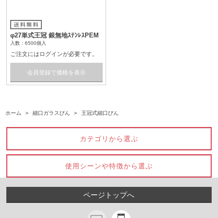
φ27単式王冠 銀無地ｽﾃﾝﾚｽPEM
入数：6500個入
ご注文にはログインが必要です。
会員登録で価格を表示
ホーム
>
細口ガラスびん
>
王冠式細口びん
カテゴリから選ぶ
使用シーンや特徴から選ぶ
ページトップへ